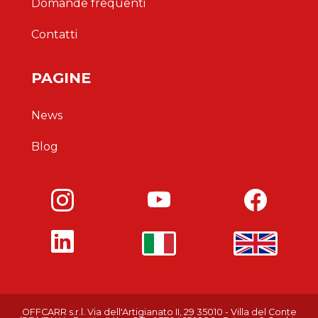
Domande frequenti
Contatti
PAGINE
News
Blog
OFFCARR s.r.l.
Via dell'Artigianato II, 29
35010 - Villa del Conte